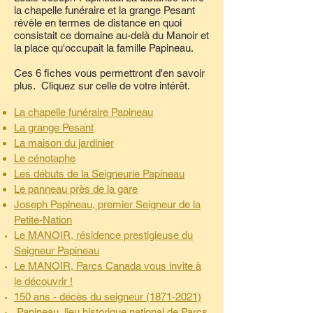
la chapelle funéraire et la grange Pesant
révèle en termes de distance en quoi
consistait ce domaine au-delà du Manoir et
la place qu'occupait la famille Papineau.
Ces 6 fiches vous permettront d'en savoir
plus. Cliquez sur celle de votre intérêt.
La chapelle funéraire Papineau
La grange Pesant
La maison du jardinier
Le cénotaphe
Les débuts de la Seigneurie Papineau
Le panneau près de la gare
Joseph Papineau, premier Seigneur de la
Petite-Nation
Le MANOIR, résidence prestigieuse du
Seigneur
Papineau
Le MANOIR, Parcs Canada vous invite à
le découvrir !
150 ans - décès du seigneur (1871-2021)
Papineau, lieu historique national de Parcs